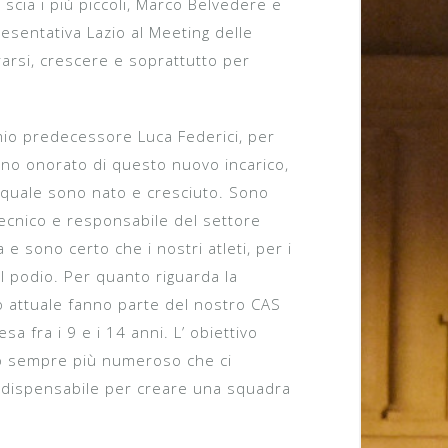
scia i più piccoli, Marco Belvedere e
presentativa Lazio al Meeting delle
rarsi, crescere e soprattutto per
mio predecessore Luca Federici, per
ono onorato di questo nuovo incarico,
la quale sono nato e cresciuto. Sono
ecnico e responsabile del settore
 e sono certo che i nostri atleti, per i
ul podio. Per quanto riguarda la
to attuale fanno parte del nostro CAS
a fra i 9 e i 14 anni. L’ obiettivo
aio sempre più numeroso che ci
indispensabile per creare una squadra