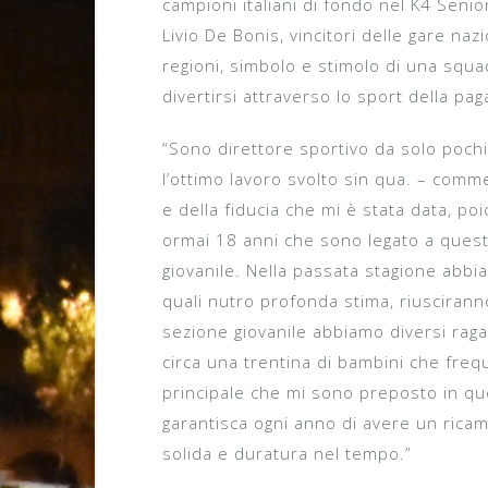
campioni italiani di fondo nel K4 Senio
Livio De Bonis, vincitori delle gare naz
regioni, simbolo e stimolo di una squad
divertirsi attraverso lo sport della pag
“Sono direttore sportivo da solo poch
l’ottimo lavoro svolto sin qua. – comm
e della fiducia che mi è stata data, po
ormai 18 anni che sono legato a quest
giovanile. Nella passata stagione abbiam
quali nutro profonda stima, riusciranno
sezione giovanile abbiamo diversi raga
circa una trentina di bambini che freque
principale che mi sono preposto in qu
garantisca ogni anno di avere un rica
solida e duratura nel tempo.”