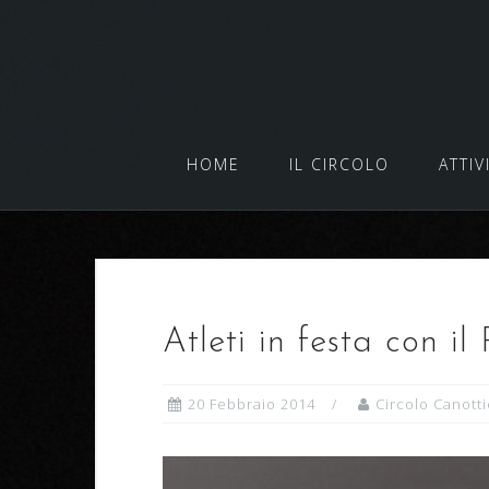
Salta
al
contenuto
HOME
IL CIRCOLO
ATTIV
Atleti in festa con i
20 Febbraio 2014
Circolo Canotti