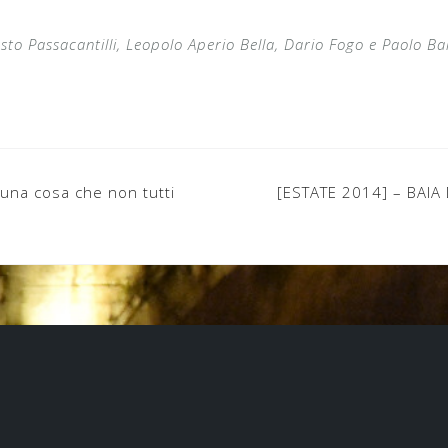
sto Passacantilli, Leopolo Aperio Bella, Dario Fogo e Paolo Bar
e una cosa che non tutti
[ESTATE 2014] – BAI