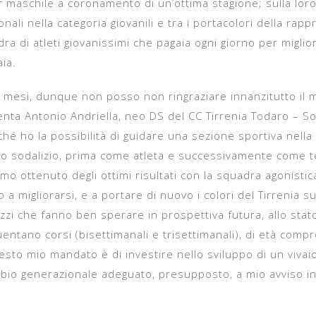
r maschile a coronamento di un’ottima stagione; sulla loro 
ionali nella categoria giovanili e tra i portacolori della rap
ra di atleti giovanissimi che pagaia ogni giorno per miglio
aia.
i mesi, dunque non posso non ringraziare innanzitutto il 
enta Antonio Andriella, neo DS del CC Tirrenia Todaro – S
iché ho la possibilità di guidare una sezione sportiva nel
o sodalizio, prima come atleta e successivamente come t
o ottenuto degli ottimi risultati con la squadra agonistica
 a migliorarsi, e a portare di nuovo i colori del Tirrenia s
zzi che fanno ben sperare in prospettiva futura, allo sta
ntano corsi (bisettimanali e trisettimanali), di età compres
esto mio mandato è di investire nello sviluppo di un viv
mbio generazionale adeguato, presupposto, a mio avviso 