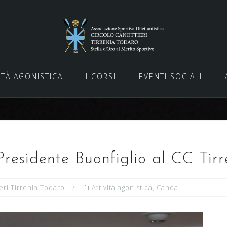
ITÀ AGONISTICA
I CORSI
EVENTI SOCIALI
l Presidente Buonfiglio al CC Tir
eri Tirrenia Todaro
Attività agonistica
,
Canoa