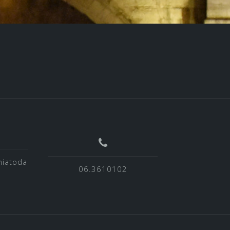
niatoda
06.3610102