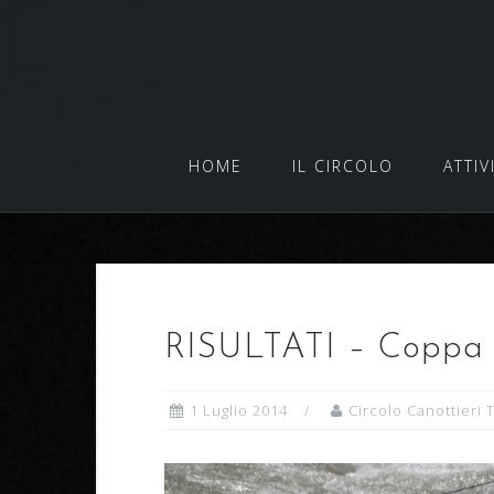
Salta
al
contenuto
HOME
IL CIRCOLO
ATTIV
RISULTATI – Coppa 
1 Luglio 2014
Circolo Canottieri 