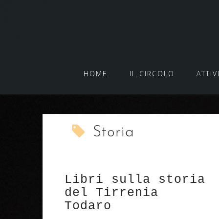
Salta
al
contenuto
HOME
IL CIRCOLO
ATTIV
Storia
Libri sulla storia
del Tirrenia
Todaro