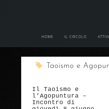
Salta
al
contenuto
HOME
IL CIRCOLO
ATTIV
Taoismo e Agopu
Il Taoismo e
l’Agopuntura –
Incontro di