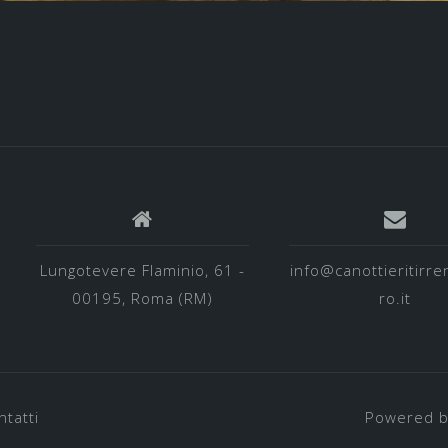
Lungotevere Flaminio, 61 -
info@canottieritirre
00195, Roma (RM)
ro.it
ntatti
Powered b