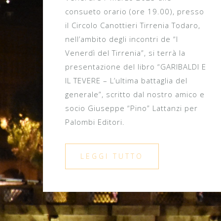
consueto orario (ore 19.00), presso
il Circolo Canottieri Tirrenia Todaro,
nell’ambito degli incontri de “I
Venerdì del Tirrenia”, si terrà la
presentazione del libro “GARIBALDI E
IL TEVERE – L’ultima battaglia del
generale”, scritto dal nostro amico e
socio Giuseppe “Pino” Lattanzi per
Palombi Editori.
LEGGI TUTTO