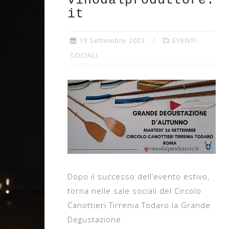
Vinodalproduttore.
it
19 Settembre 2023
EVENTI
SOCIALI
Dopo il successo dell’evento estivo,
torna nelle sale sociali del Circolo
Canottieri Tirrenia Todaro la Grande
Degustazione