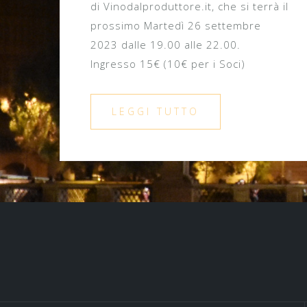
di Vinodalproduttore.it, che si terrà il
prossimo Martedì 26 settembre
2023 dalle 19.00 alle 22.00.
Ingresso 15€ (10€ per i Soci)
LEGGI TUTTO