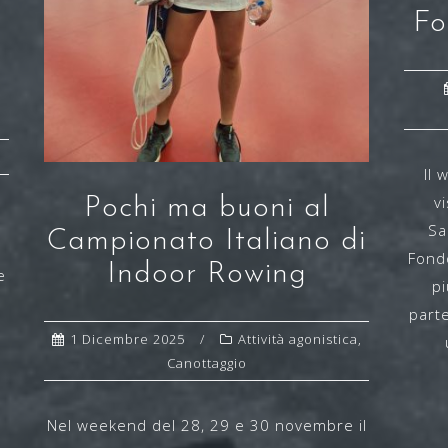
Fo
Il
v
Pochi ma buoni al
Sa
Campionato Italiano di
a
Fondo
Indoor Rowing
e
pi
part
i
1 Dicembre 2025
Attività agonistica
,
a
Canottaggio
Nel weekend del 28, 29 e 30 novembre il