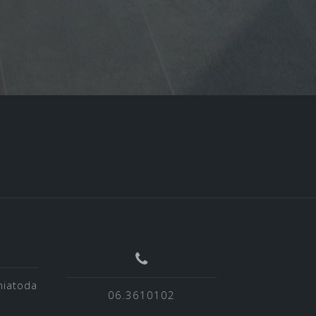
niatoda
06.3610102