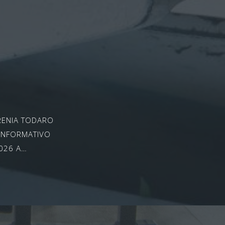
a
RRENIA TODARO
 INFORMATIVO
026 A…