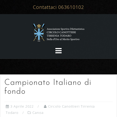
Salta
Contattaci 063610102
al
contenuto
Campionato Italiano di
fondo
3 Aprile 2022
Circolo Canottieri Tirrenia
Todaro
Canoa