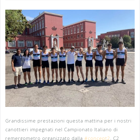
Grandissime prestazioni questa mattina per i nostri
canottieri impegnati nel Campionato Italiano di
remergometro organizzato dalla
#concept2
, C2