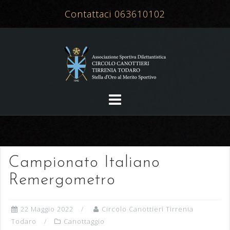
Salta
Contattaci 063610102
al
contenuto
Campionato Italiano
Remergometro
22 Maggio 2022
Circolo Canottieri Tirrenia
Todaro
Canottaggio