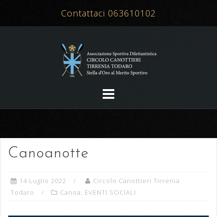
Salta
Contattaci 063610102
al
contenuto
Canoanotte
14 Luglio 2022
Circolo Canottieri Tirrenia
Todaro
Canoa
,
EVENTI SOCIALI