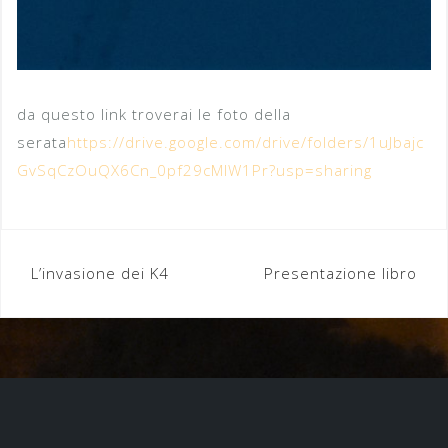
da questo link troverai le foto della
serata
https://drive.google.com/drive/folders/1uJbajc
GvSqCzOuQX6Cn_0pf29cMIW1Pr?usp=sharing
Navigazione
L’invasione dei K4
Presentazione libro
articoli