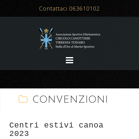
Salta
Contattaci 063610102
al
contenuto
CONVENZIONI
Centri estivi canoa
2023