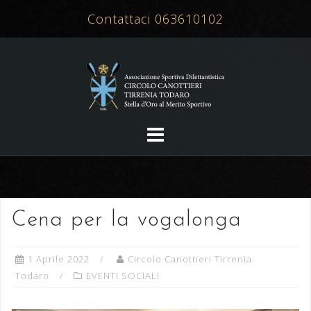
Salta
Contattaci 063610102
al
contenuto
Cena per la vogalonga
1 Aprile 2022
Circolo Canottieri Tirrenia
Todaro
EVENTI SOCIALI