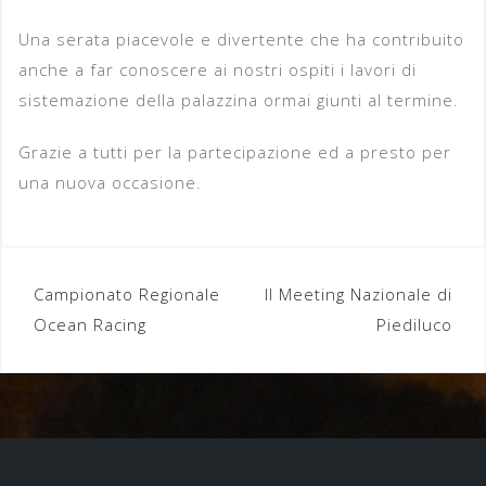
Una serata piacevole e divertente che ha contribuito
anche a far conoscere ai nostri ospiti i lavori di
sistemazione della palazzina ormai giunti al termine.
Grazie a tutti per la partecipazione ed a presto per
una nuova occasione.
Navigazione
Campionato Regionale
Il Meeting Nazionale di
articoli
Ocean Racing
Piediluco