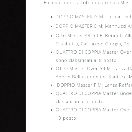
E complimenti a tutti i nostri soci Mas
DOPPIO MASTER G M: Tornar Umber
DOPPIO MASTER E M: Mannucci Ales
Otto Master 43-54 F: Bennett Alleg
Elisabetta, Carrarese Giorgia, Pet
QUATTRO DI COPPIA Master Over 5
sono classificati al 8 posto.
OTTO Master Over 54 M: Lanza Raff
Aperio Bella Leopoldo, Santucci M
DOPPIO Master F M: Lanza Raffaele
QUATTRO DI COPPIA Master under 
classificati al 7 posto
QUATTRO DI COPPIA Master Over 50 
13 posto.