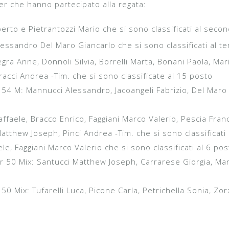
ter che hanno partecipato alla regata:
to e Pietrantozzi Mario che si sono classificati al sec
sandro Del Maro Giancarlo che si sono classificati al te
ra Anne, Donnoli Silvia, Borrelli Marta, Bonani Paola, Mari
racci Andrea -Tim. che si sono classificate al 15 posto
4 M: Mannucci Alessandro, Jacoangeli Fabrizio, Del Maro 
aele, Bracco Enrico, Faggiani Marco Valerio, Pescia France
atthew Joseph, Pinci Andrea -Tim. che si sono classificati
, Faggiani Marco Valerio che si sono classificati al 6 pos
50 Mix: Santucci Matthew Joseph, Carrarese Giorgia, Man
Mix: Tufarelli Luca, Picone Carla, Petrichella Sonia, Zorzi