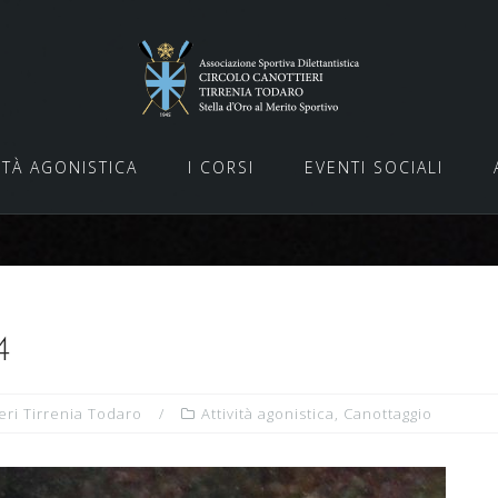
ITÀ AGONISTICA
I CORSI
EVENTI SOCIALI
4
eri Tirrenia Todaro
Attività agonistica
,
Canottaggio