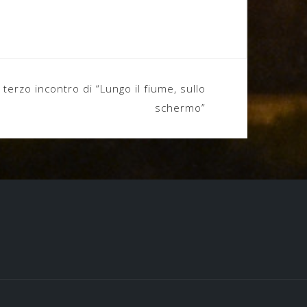
l terzo incontro di “Lungo il fiume, sullo
schermo”