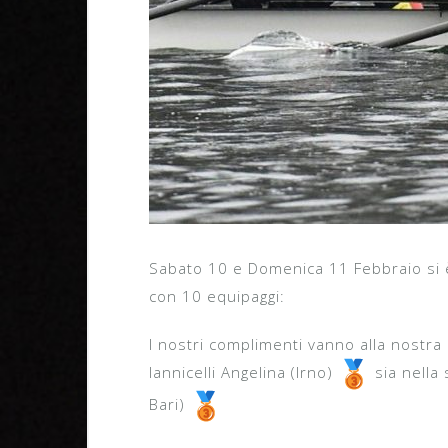
Sabato 10 e Domenica 11 Febbraio si è 
con 10 equipaggi:
I nostri complimenti vanno alla nostra 
Iannicelli Angelina (Irno)
sia nella 
Bari)