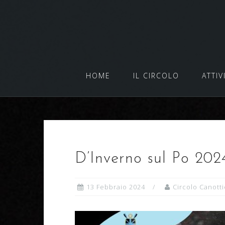
Salta
al
contenuto
HOME
IL CIRCOLO
ATTIV
D’Inverno sul Po 202
13 Febbraio 2024
Circolo Canotti