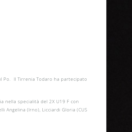
l Po. Il Tirrenia Todaro ha partecipato
ia nella specialità del 2X U19 F con
li Angelina (Irno), Licciardi Gloria (CUS