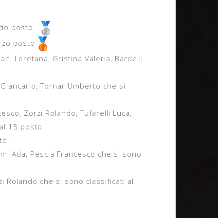
ondo posto
rzo posto
ani Loretana, Gristina Valeria, Bardelli
Giancarlo, Tornar Umberto che si
sco, Zorzi Rolando, Tufarelli Luca,
 al 15 posto
to.
ni Ada, Pescia Francesco che si sono
 Rolando che si sono classificati al