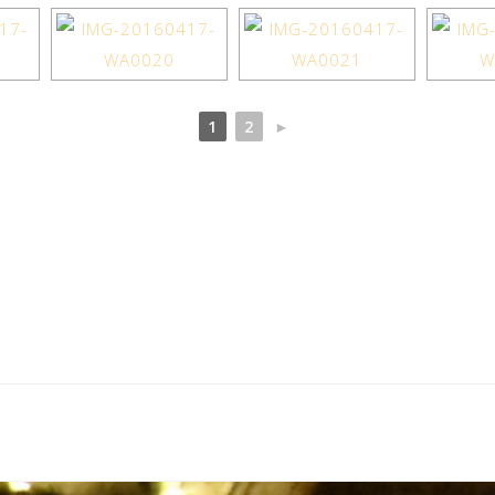
1
2
►