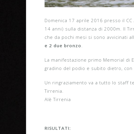
Domenica 17 aprile 2016 presso il CC A
14 anni) sulla distanza di 2000m. Il Tir
che da pochi mesi si sono avvicinati al
e 2 due bronzo
.
La manifestazione primo Memorial di E
gradino del podio e subito dietro, con 
Un ringraziamento va a tutto lo staff te
Tirrenia.
Alè Tirrenia
RISULTATI: