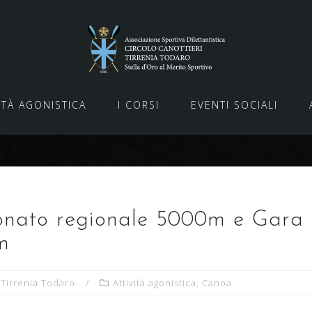
ITÀ AGONISTICA
I CORSI
EVENTI SOCIALI
nato regionale 5000m e Gara 
m
 Tirrenia Todaro
Attività agonistica
,
Canoa