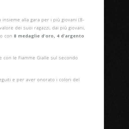
nsieme alla gara per i più giovani (8-
alore dei suoi ragazzi, dai più giovani,
cco con
8 medaglie d’oro, 4 d’argento
ne con le Fiamme Gialle sul secondo
eguiti e per aver onorato i colori del