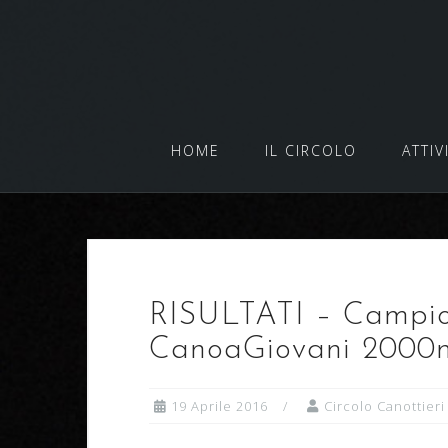
Salta
al
contenuto
HOME
IL CIRCOLO
ATTIV
RISULTATI – Campio
CanoaGiovani 2000
19 Aprile 2016
Circolo Canottieri