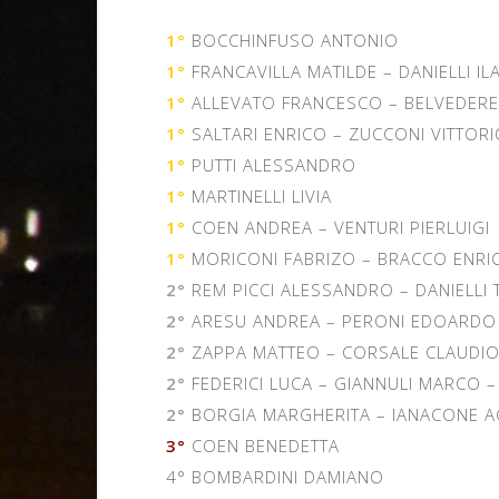
1°
BOCCHINFUSO ANTONIO
1°
FRANCAVILLA MATILDE – DANIELLI ILA
1°
ALLEVATO FRANCESCO – BELVEDERE 
1°
SALTARI ENRICO – ZUCCONI VITTOR
1°
PUTTI ALESSANDRO
1°
MARTINELLI LIVIA
1°
COEN ANDREA – VENTURI PIERLUIGI
1°
MORICONI FABRIZO – BRACCO ENRI
2°
REM PICCI ALESSANDRO – DANIELL
2°
ARESU ANDREA – PERONI EDOARDO –
2°
ZAPPA MATTEO – CORSALE CLAUDIO
2°
FEDERICI LUCA – GIANNULI MARCO 
2°
BORGIA MARGHERITA – IANACONE 
3°
COEN BENEDETTA
4° BOMBARDINI DAMIANO